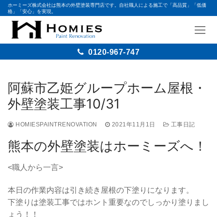
ホーミーズ株式会社は熊本の外壁塗装専門店です。自社職人による施工で「高品質」「低価
格」「安心」を実現。
0120-967-747
コ
ン
阿蘇市乙姫グループホーム屋根・
テ
外壁塗装工事10/31
ン
ツ
HOMIESPAINTRENOVATION
2021年11月1日
工事日記
へ
ス
熊本の外壁塗装はホーミーズへ！
キ
ッ
<職人から一言>
プ
本日の作業内容は引き続き屋根の下塗りになります。
下塗りは塗装工事ではホント重要なのでしっかり塗りまし
ょう！！