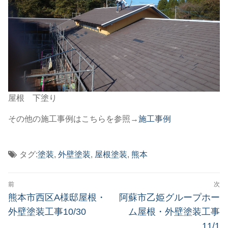
屋根 下塗り
その他の施工事例はこちらを参照→
施工事例
タグ:
塗装
,
外壁塗装
,
屋根塗装
,
熊本
投
前
次
稿
前
次
熊本市西区A様邸屋根・
阿蘇市乙姫グループホー
の
の
ナ
外壁塗装工事10/30
ム屋根・外壁塗装工事
投
投
11/1