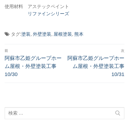
使用材料 アステックペイント
リファインシリーズ
タグ:
塗装
,
外壁塗装
,
屋根塗装
,
熊本
投
前
次
稿
前
次
阿蘇市乙姫グループホー
阿蘇市乙姫グループホー
の
の
ナ
ム屋根・外壁塗装工事
ム屋根・外壁塗装工事
投
投
10/30
10/31
ビ
稿:
稿:
ゲ
ー
シ
検
ョ
索:
ン