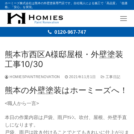
ホーミーズ株式会社は熊本の外壁塗装専門店です。自社職人による施工で「高品質」「低価
格」「安心」を実現。
0120-967-747
コ
ン
熊本市西区A様邸屋根・外壁塗装
テ
工事10/30
ン
ツ
HOMIESPAINTRENOVATION
2021年11月1日
工事日記
へ
ス
熊本の外壁塗装はホーミーズへ！
キ
ッ
<職人から一言>
プ
本日の作業内容は戸袋、雨戸ｹﾚﾝ、吹付、屋根、外壁手直
しになります。
戸袋、雨戸は吹き付けることでとてもきれいに仕上がりま