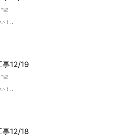
日記
い！…
12/19
日記
い！…
12/18