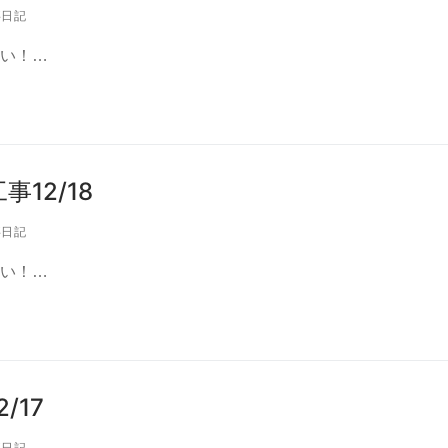
日記
い！…
12/18
日記
い！…
/17
日記