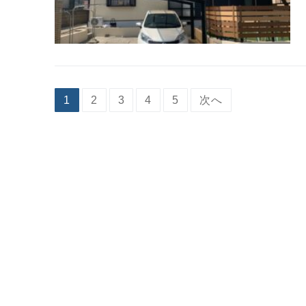
1
2
3
4
5
次へ