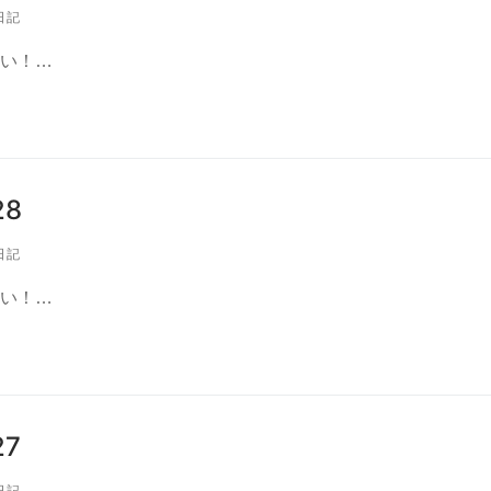
日記
い！…
8
日記
い！…
7
日記