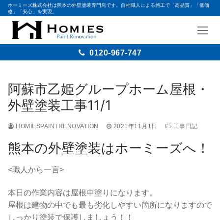
ホーミーズ株式会社は熊本の外壁塗装専門店です。自社職人による施工で「高品質」「低価
格」「安心」を実現。
0120-967-747
コ
ン
阿蘇市乙姫グループホーム屋根・
テ
外壁塗装工事11/1
ン
ツ
HOMIESPAINTRENOVATION
2021年11月1日
工事日記
へ
ス
熊本の外壁塗装はホーミーズへ！
キ
ッ
<職人から一言>
プ
本日の作業内容は屋根中塗りになります。
屋根は建物の中でも最も劣化しやすい箇所になりますので
しっかり塗装で保護しましょう！！