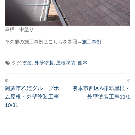
屋根 中塗り
その他の施工事例はこちらを参照→
施工事例
タグ:
塗装
,
外壁塗装
,
屋根塗装
,
熊本
投
前
次
稿
前
次
阿蘇市乙姫グループホー
熊本市西区A様邸屋根・
の
の
ナ
ム屋根・外壁塗装工事
外壁塗装工事11/1
投
投
10/31
ビ
稿:
稿:
ゲ
ー