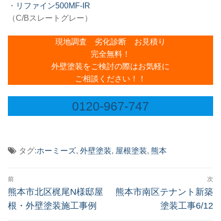
・
リファイン500MF-IR
（C/Bスレートグレー）
現地調査 劣化診断 お見積り
完全無料！
外壁塗装をご検討の際はお気軽に
ご相談ください！！
0120-967-747
タグ:
ホーミーズ
,
外壁塗装
,
屋根塗装
,
熊本
投
前
次
稿
前
次
熊本市北区梶尾N様邸屋
熊本市南区テナント新築
の
の
ナ
根・外壁塗装施工事例
塗装工事6/12
投
投