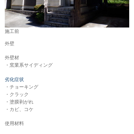
施工前
外壁
外壁材
・窯業系サイディング
劣化症状
・チョーキング
・クラック
・塗膜剥がれ
・カビ、コケ
使用材料