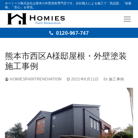
ホーミーズ株式会社は熊本の外壁塗装専門店です。自社職人による施工で「高品質」「低価
格」「安心」を実現。
0120-967-747
コ
ン
熊本市西区A様邸屋根・外壁塗装
テ
施工事例
ン
ツ
HOMIESPAINTRENOVATION
2021年6月11日
施工事例
へ
ス
キ
ッ
プ