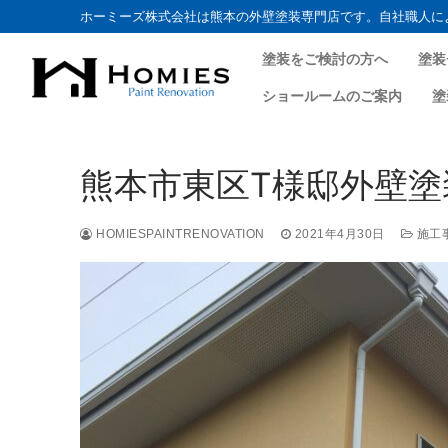
ホーミーズ株式会社は熊本の外壁塗装専門店です。自社職人に
塗装をご検討の方へ
塗装
ショールームのご案内
塗
コ
ン
熊本市東区T様邸外壁塗
テ
ン
ツ
HOMIESPAINTRENOVATION
2021年4月30日
施工
へ
ス
キ
ッ
プ