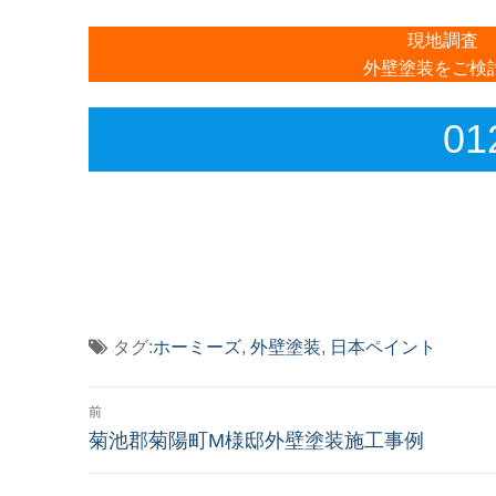
現地調査 
外壁塗装をご検
01
タグ:
ホーミーズ
,
外壁塗装
,
日本ペイント
投
前
稿
前
菊池郡菊陽町M様邸外壁塗装施工事例
の
ナ
投