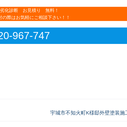
劣化診断 お見積り 無料！
討の際はお気軽にご相談下さい！！
20-967-747
次
宇城市不知火町K様邸外壁塗装施
の
投