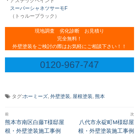
・アステックペイント
スーパーシャネツサーモF
（トゥルーブラック）
現地調査 劣化診断 お見積り
完全無料！
外壁塗装をご検討の際はお気軽にご相談下さい！！
0120-967-747
タグ:
ホーミーズ
,
外壁塗装
,
屋根塗装
,
熊本
投
前
次
稿
前
次
熊本市南区白藤T様邸屋
八代市永碇町M様邸屋
の
の
ナ
根・外壁塗装施工事例
根・外壁塗装施工事例
投
投