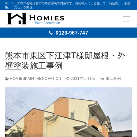
ホーミーズ株式会社は熊本の外壁塗装専門店です。自社職人による施工で「高品質」「低価
格」「安心」を実現。
0120-967-747
コ
ン
熊本市東区下江津T様邸屋根・外
テ
壁塗装施工事例
ン
ツ
HOMIESPAINTRENOVATION
2021年5月1日
施工事例
へ
ス
キ
ッ
プ