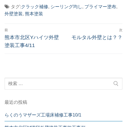
タグ:
クラック補修
,
シーリング均し
,
プライマー塗布
,
外壁塗装
,
熊本塗装
投
前
次
稿
前
次
熊本市北区Yハイツ外壁
モルタル外壁とは？？
の
の
ナ
塗装工事4/11
投
投
ビ
稿:
稿:
ゲ
ー
検
シ
索:
ョ
ン
最近の投稿
らくのうマザーズ工場床補修工事10/1