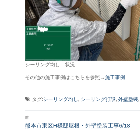
シーリング均し 状況
その他の施工事例はこちらを参照→
施工事例
タグ:
シーリング均し
,
シーリング打設
,
外壁塗装
投
前
稿
前
熊本市東区H様邸屋根・外壁塗装工事6/18
の