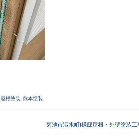
,
屋根塗装
,
熊本塗装
次
菊池市泗水町I様邸屋根・外壁塗装工事6
の