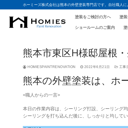
ホーミーズ株式会社は熊本の外壁塗装専門店です。自社職人に
塗装をご検討の方へ
塗装
ショールームのご案内
塗
コ
ン
熊本市東区H様邸屋根・外
テ
ン
ツ
HOMIESPAINTRENOVATION
2022年6月21日
工事
へ
熊本の外壁塗装は、ホ
ス
キ
<職人からの一言>
ッ
プ
本日の作業内容は、シーリング打設、シーリング均
シーリングを打ち込んだ後に、しっかりと均してい