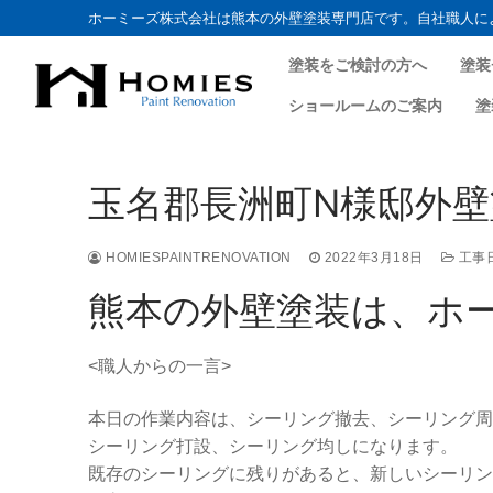
ホーミーズ株式会社は熊本の外壁塗装専門店です。自社職人に
塗装をご検討の方へ
塗装
ショールームのご案内
塗
コ
ン
玉名郡長洲町N様邸外壁塗
テ
ン
ツ
HOMIESPAINTRENOVATION
2022年3月18日
工事
へ
熊本の外壁塗装は、ホ
ス
キ
<職人からの一言>
ッ
プ
本日の作業内容は、シーリング撤去、シーリング周
シーリング打設、シーリング均しになります。
既存のシーリングに残りがあると、新しいシーリン