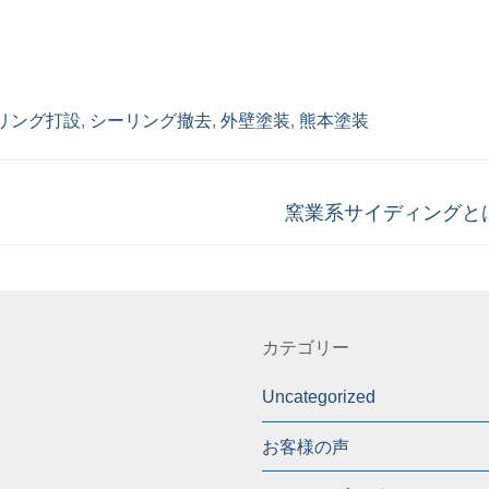
リング打設
,
シーリング撤去
,
外壁塗装
,
熊本塗装
次
窯業系サイディングと
の
投
稿:
カテゴリー
Uncategorized
お客様の声