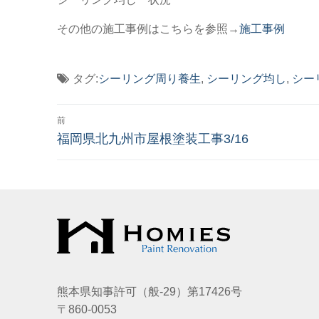
その他の施工事例はこちらを参照→
施工事例
タグ:
シーリング周り養生
,
シーリング均し
,
シー
投
前
稿
前
福岡県北九州市屋根塗装工事3/16
の
ナ
投
稿:
ビ
ゲ
ー
シ
熊本県知事許可（般-29）第17426号
ョ
〒860-0053