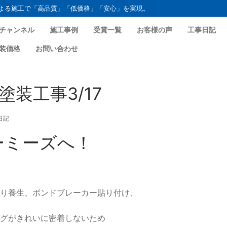
よる施工で「高品質」「低価格」「安心」を実現。
チャンネル
施工事例
受賞一覧
お客様の声
工事日記
装価格
お問い合わせ
装工事3/17
日記
ーミーズへ！
り養生、ボンドブレーカー貼り付け、
グがきれいに密着しないため