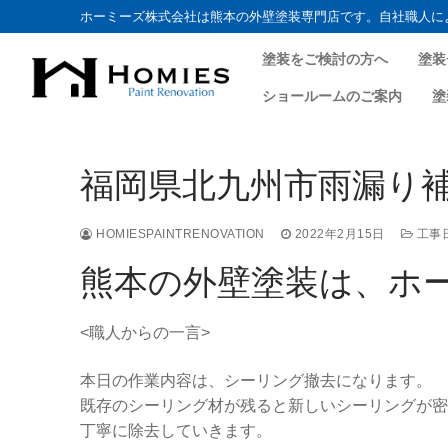
ホーミーズ株式会社は熊本の外壁塗装専門店です。自社職人に
塗装をご検討の方へ
塗装
ショールームのご案内
塗
コ
ン
福岡県北九州市雨漏り補修
テ
ン
ツ
HOMIESPAINTRENOVATION
2022年2月15日
工事
へ
熊本の外壁塗装は、ホ
ス
キ
<職人からの一言>
ッ
プ
本日の作業内容は、シーリング撤去になります。
既存のシーリング材が残ると新しいシーリングが密
丁寧に除去していきます。