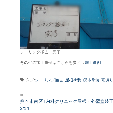
シーリング撤去 完了
その他の施工事例はこちらを参照→
施工事例
タグ:
シーリング撤去
,
屋根塗装
,
熊本塗装
,
雨漏
投
前
稿
前
熊本市南区T内科クリニック屋根・外壁塗装
の
2/14