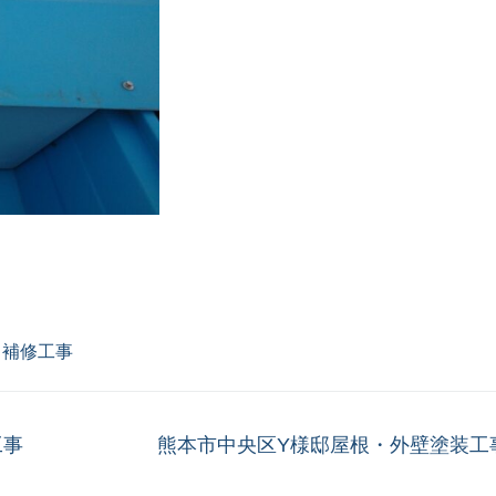
り補修工事
次
工事
熊本市中央区Y様邸屋根・外壁塗装工事2
の