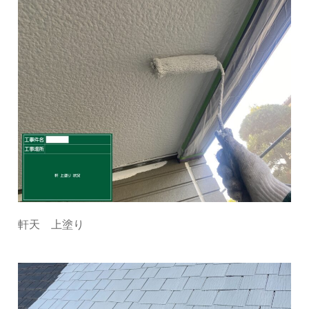
軒天 上塗り