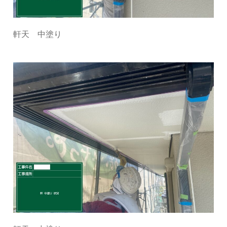
軒天 中塗り