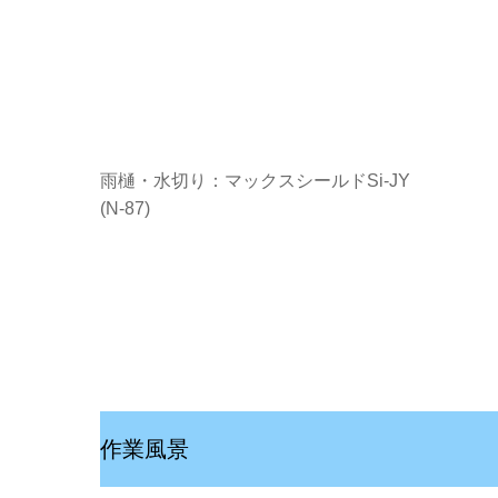
雨樋・水切り：マックスシールドSi-JY
(N-87)
作業風景