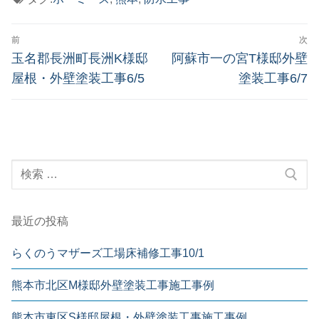
投
前
次
稿
前
次
玉名郡長洲町長洲K様邸
阿蘇市一の宮T様邸外壁
の
の
ナ
屋根・外壁塗装工事6/5
塗装工事6/7
投
投
ビ
稿:
稿:
ゲ
ー
検
シ
索:
ョ
ン
最近の投稿
らくのうマザーズ工場床補修工事10/1
熊本市北区M様邸外壁塗装工事施工事例
熊本市東区S様邸屋根・外壁塗装工事施工事例