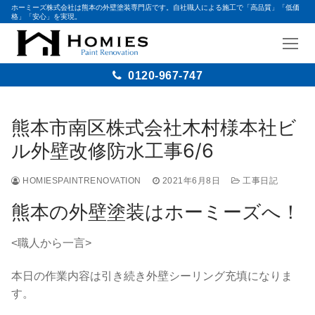
ホーミーズ株式会社は熊本の外壁塗装専門店です。自社職人による施工で「高品質」「低価
格」「安心」を実現。
0120-967-747
コ
ン
熊本市南区株式会社木村様本社ビ
テ
ル外壁改修防水工事6/6
ン
ツ
HOMIESPAINTRENOVATION
2021年6月8日
工事日記
へ
ス
熊本の外壁塗装はホーミーズへ！
キ
ッ
<職人から一言>
プ
本日の作業内容は引き続き外壁シーリング充填になりま
す。