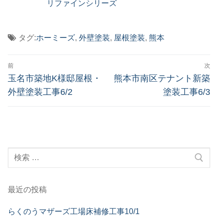
リファインシリーズ
タグ:
ホーミーズ
,
外壁塗装
,
屋根塗装
,
熊本
投
前
次
稿
前
次
玉名市築地K様邸屋根・
熊本市南区テナント新築
の
の
ナ
外壁塗装工事6/2
塗装工事6/3
投
投
ビ
稿:
稿:
ゲ
ー
検
シ
索:
ョ
ン
最近の投稿
らくのうマザーズ工場床補修工事10/1