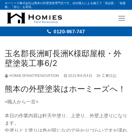
ホーミーズ株式会社は熊本の外壁塗装専門店です。自社職人による施工で「高品質」「低価
格」「安心」を実現。
0120-967-747
コ
ン
玉名郡長洲町長洲K様邸屋根・外
テ
壁塗装工事6/2
ン
ツ
HOMIESPAINTRENOVATION
2021年6月4日
工事日記
へ
ス
熊本の外壁塗装はホーミーズへ！
キ
ッ
<職人から一言>
プ
本日の作業内容は軒天中塗り、上塗り、外壁上塗りになり
ます。
中塗りと上塗りは色が同じなので分かりづらいですが濡れ