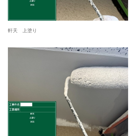
軒天 上塗り