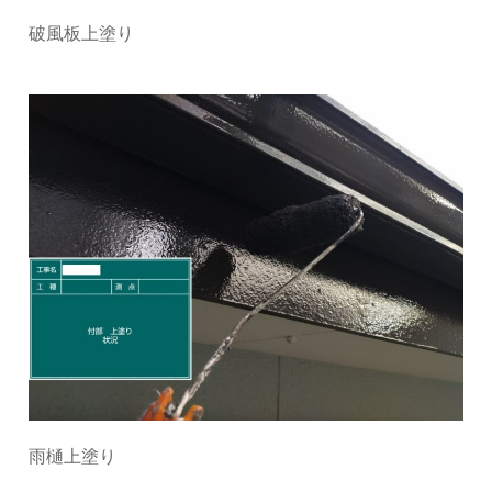
破風板上塗り
雨樋上塗り