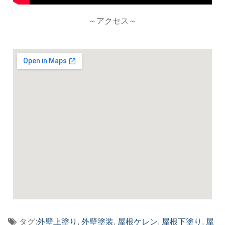
～アクセス～
タグ:
外壁上塗り
,
外壁塗装
,
屋根ケレン
,
屋根下塗り
,
屋