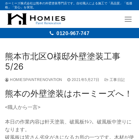
ホーミーズ株式会社は熊本の外壁塗装専門店です。自社職人による施工で「高品質」「低価
格」「安心」を実現。
0120-967-747
コ
ン
熊本市北区O様邸外壁塗装工事
テ
5/26
ン
ツ
HOMIESPAINTRENOVATION
2021年5月27日
工事日記
へ
ス
熊本の外壁塗装はホーミーズへ！
キ
ッ
<職人から一言>
プ
本日の作業内容は軒天塗装、破風板ｹﾚﾝ、破風板中塗りに
なります。
破風板は皆さん劣化がきになるカ所の一つです。木材が使