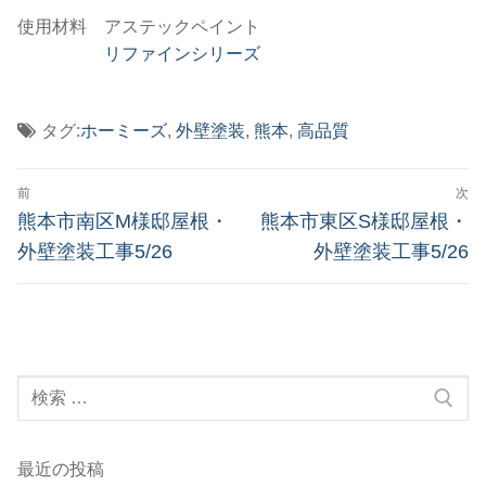
使用材料 アステックペイント
リファインシリーズ
タグ:
ホーミーズ
,
外壁塗装
,
熊本
,
高品質
投
前
次
稿
前
次
熊本市南区M様邸屋根・
熊本市東区S様邸屋根・
の
の
ナ
外壁塗装工事5/26
外壁塗装工事5/26
投
投
ビ
稿:
稿:
ゲ
ー
検
シ
索:
ョ
ン
最近の投稿