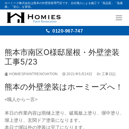
ホーミーズ株式会社は熊本の外壁塗装専門店です。自社職人による施工で「高品質」「低価
格」「安心」を実現。
0120-967-747
コ
ン
熊本市南区O様邸屋根・外壁塗装
テ
工事5/23
ン
ツ
HOMIESPAINTRENOVATION
2021年5月24日
工事日記
へ
ス
熊本の外壁塗装はホーミーズへ！
キ
ッ
<職人から一言>
プ
本日の作業内容は雨樋上塗り、破風板上塗り、塀中塗り、
塀上塗り、玄関ドア塗装になります。
本日で塀以外の塗装は完了になります。