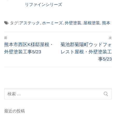
リファインシリーズ
タグ:
アステック
,
ホーミーズ
,
外壁塗装
,
屋根塗装
,
熊本
投
前
次
稿
前
次
熊本市西区K様邸屋根・
菊池郡菊陽町ウッドフォ
の
の
ナ
外壁塗装工事5/23
レスト屋根・外壁塗装工
投
投
事5/23
ビ
稿:
稿:
ゲ
ー
シ
検
ョ
索:
ン
最近の投稿