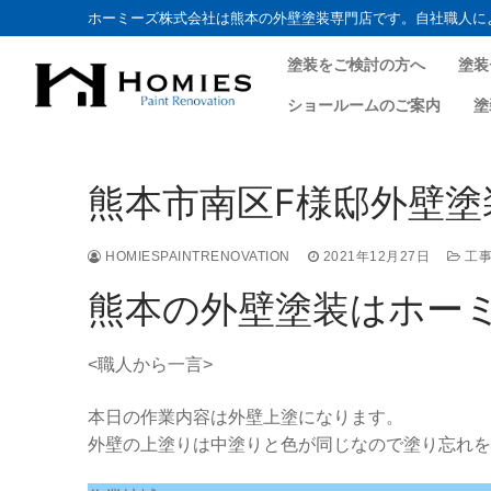
ホーミーズ株式会社は熊本の外壁塗装専門店です。自社職人に
塗装をご検討の方へ
塗装
ショールームのご案内
塗
コ
ン
熊本市南区F様邸外壁塗装
テ
ン
ツ
HOMIESPAINTRENOVATION
2021年12月27日
工事
へ
熊本の外壁塗装はホー
ス
キ
<職人から一言>
ッ
プ
本日の作業内容は外壁上塗になります。
外壁の上塗りは中塗りと色が同じなので塗り忘れを