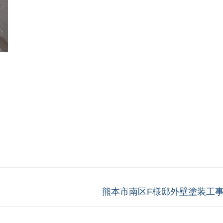
次
熊本市南区F様邸外壁塗装工事1
の
投