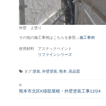
外壁 上塗り
その他の施工事例はこちらを参照→
施工事例
使用材料 アステックペイント
リファインシリーズ
タグ:
塗装
,
外壁塗装
,
熊本
,
高品質
投
前
稿
前
熊本市北区K様邸屋根・外壁塗装工事12/24
の
ナ
投