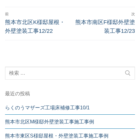
投
前
次
稿
前
次
熊本市北区K様邸屋根・
熊本市南区F様邸外壁塗
の
の
ナ
外壁塗装工事12/22
装工事12/23
投
投
ビ
稿:
稿:
ゲ
ー
検
シ
索:
ョ
ン
最近の投稿
らくのうマザーズ工場床補修工事10/1
熊本市北区M様邸外壁塗装工事施工事例
熊本市東区S様邸屋根・外壁塗装工事施工事例