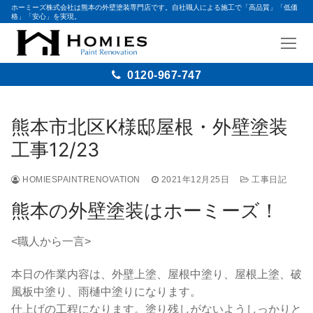
ホーミーズ株式会社は熊本の外壁塗装専門店です。自社職人による施工で「高品質」「低価
格」「安心」を実現。
0120-967-747
コ
ン
熊本市北区K様邸屋根・外壁塗装
テ
工事12/23
ン
ツ
HOMIESPAINTRENOVATION
2021年12月25日
工事日記
へ
ス
熊本の外壁塗装はホーミーズ！
キ
ッ
<職人から一言>
プ
本日の作業内容は、外壁上塗、屋根中塗り、屋根上塗、破
風板中塗り、雨樋中塗りになります。
仕上げの工程になります。塗り残しがないようしっかりと