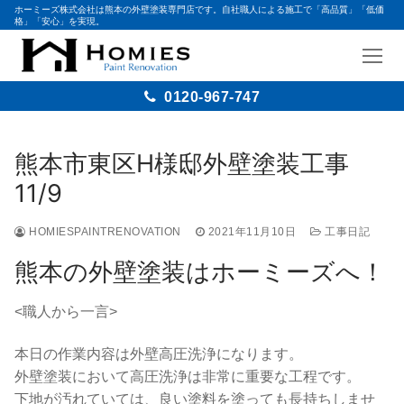
ホーミーズ株式会社は熊本の外壁塗装専門店です。自社職人による施工で「高品質」「低価
格」「安心」を実現。
0120-967-747
コ
ン
熊本市東区H様邸外壁塗装工事
テ
11/9
ン
ツ
HOMIESPAINTRENOVATION
2021年11月10日
工事日記
へ
ス
熊本の外壁塗装はホーミーズへ！
キ
ッ
<職人から一言>
プ
本日の作業内容は外壁高圧洗浄になります。
外壁塗装において高圧洗浄は非常に重要な工程です。
下地が汚れていては、良い塗料を塗っても長持ちしませ