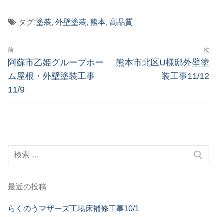
タグ:
塗装
,
外壁塗装
,
熊本
,
高品質
投
前
次
稿
前
次
阿蘇市乙姫グループホー
熊本市北区U様邸外壁塗
の
の
ナ
ム屋根・外壁塗装工事
装工事11/12
投
投
11/9
ビ
稿:
稿:
ゲ
ー
シ
検
ョ
索:
ン
最近の投稿
らくのうマザーズ工場床補修工事10/1