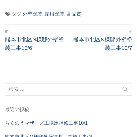
タグ:
外壁塗装
,
屋根塗装
,
高品質
投
前
次
稿
前
次
熊本市北区N様邸外壁塗
熊本市北区N様邸外壁塗
の
の
ナ
装工事10/6
装工事10/7
投
投
ビ
稿:
稿:
ゲ
ー
検
シ
索:
ョ
ン
最近の投稿
らくのうマザーズ工場床補修工事10/1
熊本市北区M様邸外壁塗装工事施工事例