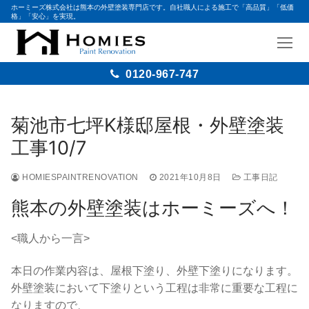
ホーミーズ株式会社は熊本の外壁塗装専門店です。自社職人による施工で「高品質」「低価
格」「安心」を実現。
0120-967-747
コ
ン
菊池市七坪K様邸屋根・外壁塗装
テ
工事10/7
ン
ツ
HOMIESPAINTRENOVATION
2021年10月8日
工事日記
へ
ス
熊本の外壁塗装はホーミーズへ！
キ
ッ
<職人から一言>
プ
本日の作業内容は、屋根下塗り、外壁下塗りになります。
外壁塗装において下塗りという工程は非常に重要な工程に
なりますので、