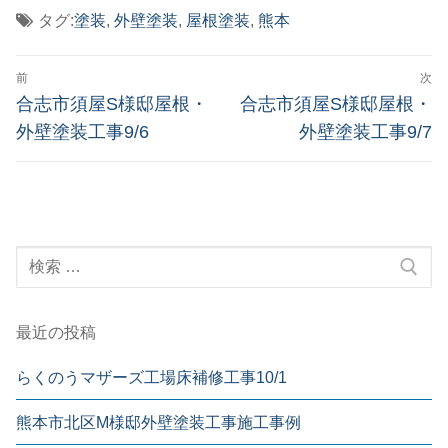
タグ:
塗装
,
外壁塗装
,
屋根塗装
,
熊本
投
前
次
稿
前
次
合志市須屋S様邸屋根・
合志市須屋S様邸屋根・
の
の
ナ
外壁塗装工事9/6
外壁塗装工事9/7
投
投
ビ
稿:
稿:
ゲ
ー
検
シ
索:
ョ
ン
最近の投稿
らくのうマザーズ工場床補修工事10/1
熊本市北区M様邸外壁塗装工事施工事例