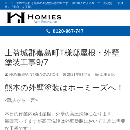
ホーミーズ株式会社は熊本の外壁塗装専門店です。自社職人による施工で「高品質」「低価
格」「安心」を実現。
0120-967-747
コ
ン
上益城郡嘉島町T様邸屋根・外壁
テ
塗装工事9/7
ン
ツ
HOMIESPAINTRENOVATION
2021年9月7日
工事日記
へ
ス
熊本の外壁塗装はホーミーズへ！
キ
ッ
<職人から一言>
プ
本日の作業内容は屋根、外壁の高圧洗浄になります。
毎回言ってますが高圧洗浄は外壁塗装において非常に需要
な工程です！