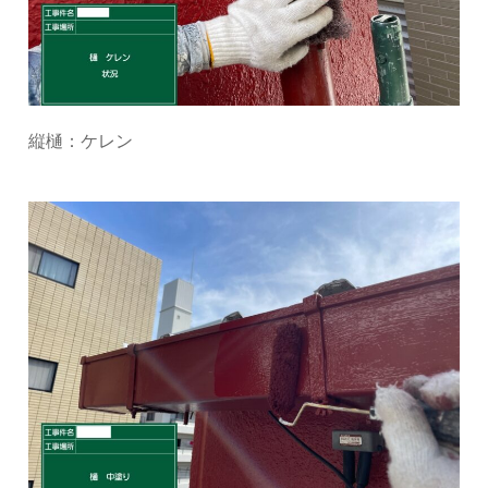
縦樋：ケレン