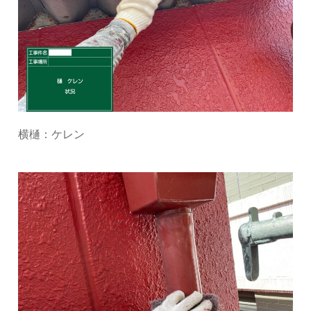
横樋：ケレン