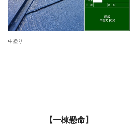
中塗り
【一棟懸命】