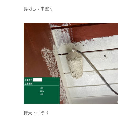
鼻隠し：中塗り
軒天：中塗り