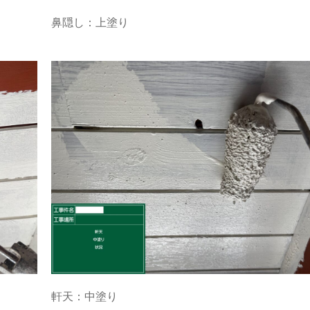
鼻隠し：上塗り
軒天：中塗り