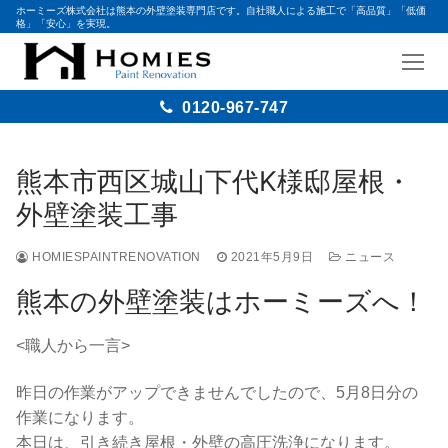
ホーミーズ株式会社は熊本の外壁塗装専門店です。自社職人による施工で「高品質」「低価
格」「安心」を実現。
0120-967-747
コ
ン
熊本市西区城山下代K様邸屋根・
テ
外壁塗装工事
ン
ツ
HOMIESPAINTRENOVATION
2021年5月9日
ニュース
へ
ス
熊本の外壁塗装はホーミーズへ！
キ
ッ
<職人から一言>
プ
昨日の作業がアップできませんでしたので、5月8日分の
作業になります。
本日は、引き続き屋根・外壁の高圧洗浄になります。