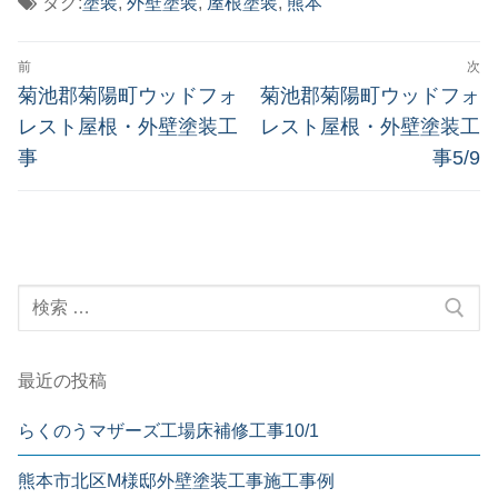
タグ:
塗装
,
外壁塗装
,
屋根塗装
,
熊本
投
前
次
稿
前
次
菊池郡菊陽町ウッドフォ
菊池郡菊陽町ウッドフォ
の
の
ナ
レスト屋根・外壁塗装工
レスト屋根・外壁塗装工
投
投
事
事5/9
ビ
稿:
稿:
ゲ
ー
シ
検
ョ
索:
ン
最近の投稿
らくのうマザーズ工場床補修工事10/1
熊本市北区M様邸外壁塗装工事施工事例