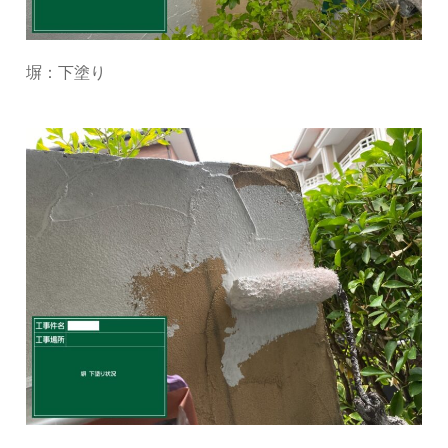
塀：下塗り