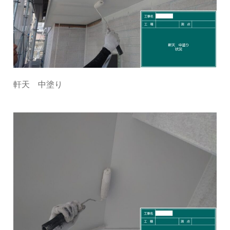
軒天 中塗り