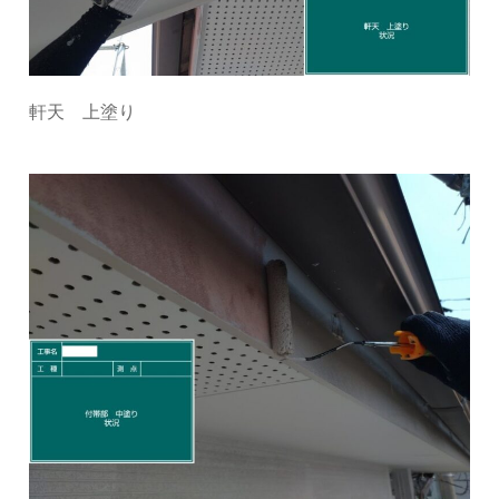
軒天 上塗り